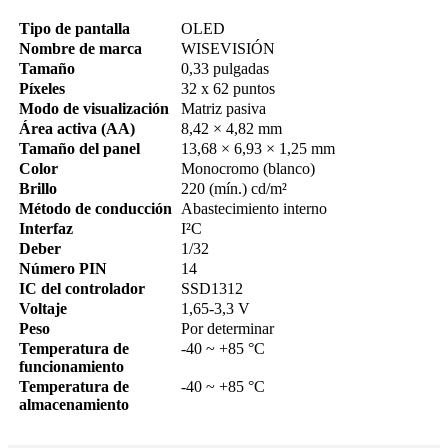
Tipo de pantalla
OLED
Nombre de marca
WISEVISIÓN
Tamaño
0,33 pulgadas
Píxeles
32 x 62 puntos
Modo de visualización
Matriz pasiva
Área activa (AA)
8,42 × 4,82 mm
Tamaño del panel
13,68 × 6,93 × 1,25 mm
Color
Monocromo (blanco)
Brillo
220 (mín.) cd/m²
Método de conducción
Abastecimiento interno
Interfaz
I²C
Deber
1/32
Número PIN
14
IC del controlador
SSD1312
Voltaje
1,65-3,3 V
Peso
Por determinar
Temperatura de
-40 ~ +85 °C
funcionamiento
Temperatura de
-40 ~ +85 °C
almacenamiento