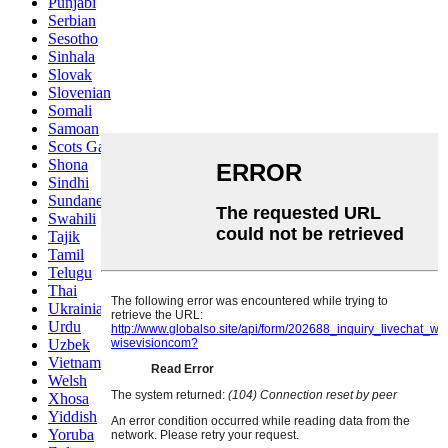
Punjabi
Serbian
Sesotho
Sinhala
Slovak
Slovenian
Somali
Samoan
Scots Gaelic
Shona
Sindhi
Sundanese
Swahili
Tajik
Tamil
Telugu
Thai
Ukrainian
Urdu
Uzbek
Vietnamese
Welsh
Xhosa
Yiddish
Yoruba